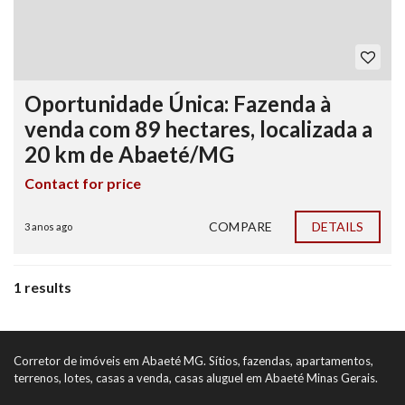
Oportunidade Única: Fazenda à
venda com 89 hectares, localizada a
20 km de Abaeté/MG
Contact for price
COMPARE
DETAILS
3 anos ago
1 results
Corretor de imóveis em Abaeté MG. Sítios, fazendas, apartamentos,
terrenos, lotes, casas a venda, casas aluguel em Abaeté Minas Gerais.