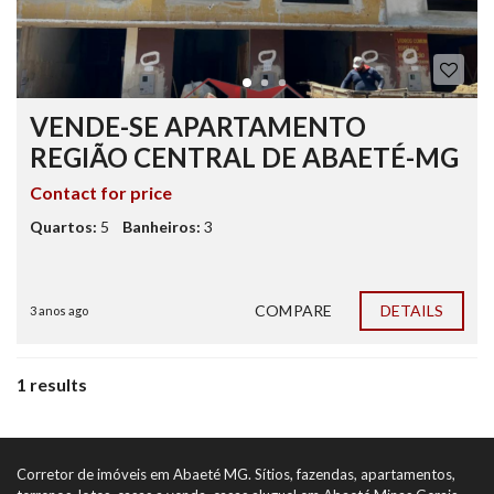
VENDE-SE APARTAMENTO
REGIÃO CENTRAL DE ABAETÉ-MG
Contact for price
Quartos:
5
Banheiros:
3
COMPARE
DETAILS
3 anos ago
1 results
Corretor de imóveis em Abaeté MG. Sítios, fazendas, apartamentos,