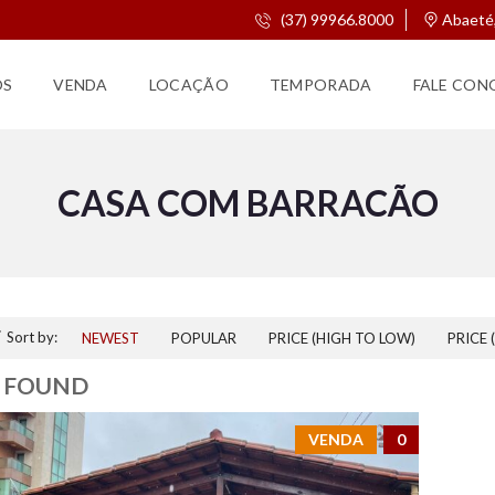
(37) 99966.8000
Abaeté
OS
VENDA
LOCAÇÃO
TEMPORADA
FALE CON
CASA COM BARRACÃO
Sort by:
NEWEST
POPULAR
PRICE (HIGH TO LOW)
PRICE 
1 FOUND
VENDA
0