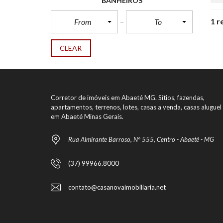
BANHEIROS
1 r
From
To
CLEAR
Corretor de imóveis em Abaeté MG. Sítios, fazendas,
apartamentos, terrenos, lotes, casas a venda, casas aluguel
em Abaeté Minas Gerais.
Rua Almirante Barroso, Nº 555, Centro - Abaeté - MG
(37) 99966.8000
contato@casanovaimobiliaria.net