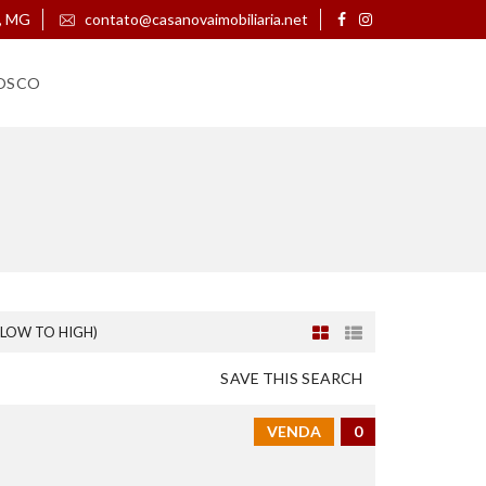
, MG
contato@casanovaimobiliaria.net
OSCO
(LOW TO HIGH)
SAVE THIS SEARCH
VENDA
0