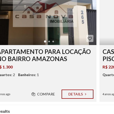
APARTAMENTO PARA LOCAÇÃO
CAS
NO BAIRRO AMAZONAS
PIS
$ 1.300
R$ 22
uartos:
2
Banheiros:
1
Quart
COMPARE
DETAILS
anos ago
4 anos a
esults