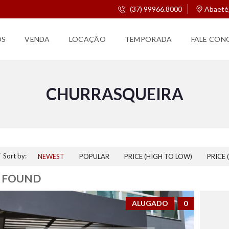
(37) 99966.8000
Abaeté
OS
VENDA
LOCAÇÃO
TEMPORADA
FALE CON
CHURRASQUEIRA
Sort by:
NEWEST
POPULAR
PRICE (HIGH TO LOW)
PRICE 
2 FOUND
ALUGADO
0