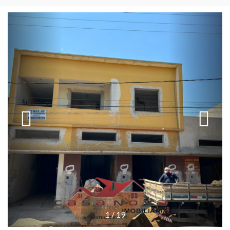
1
/
19