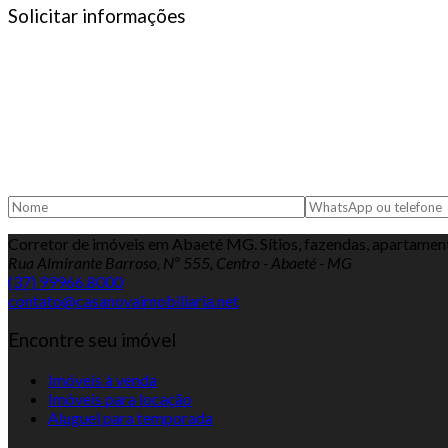
Solicitar informações
Corretor de imóveis em Abaeté MG. Sítios, fazendas, apartamento
Rua Almirante Barroso, Nº 555, Centro - Abaeté - MG
(37) 99966.8000
contato@casanovaimobiliaria.net
Encontre seu imóvel
Imóveis à venda
Imóveis para locação
Aluguel para temporada