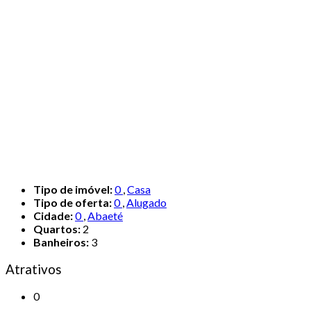
Tipo de imóvel:
0
,
Casa
Tipo de oferta:
0
,
Alugado
Cidade:
0
,
Abaeté
Quartos:
2
Banheiros:
3
Atrativos
0