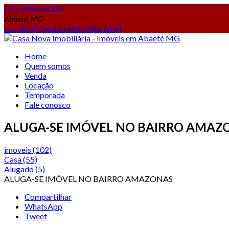
(37) 99966.8000
Abaeté, MG
contato@casanovaimobiliaria.net
Home
Quem somos
Venda
Locação
Temporada
Fale conosco
ALUGA-SE IMÓVEL NO BAIRRO AMAZ
imoveis
(102)
Casa
(55)
Alugado
(5)
ALUGA-SE IMÓVEL NO BAIRRO AMAZONAS
Compartilhar
WhatsApp
Tweet