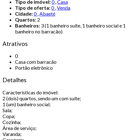
Tipo de imóvel:
0
,
Casa
Tipo de oferta:
0
,
Venda
Cidade:
0
,
Abaeté
Quartos:
2
Banheiros:
3 (1 banheiro suíte, 1 banheiro social e 1
banheiro no barracão)
Atrativos
0
Casa com barracão
Portão eletrônico
Detalhes
Características do imóvel:
2 (dois) quartos, sendo um com suíte;
1 (um) banheiro social;
Sala;
Copa;
Cozinha;
Área de serviço;
Varanda;
Garagem;