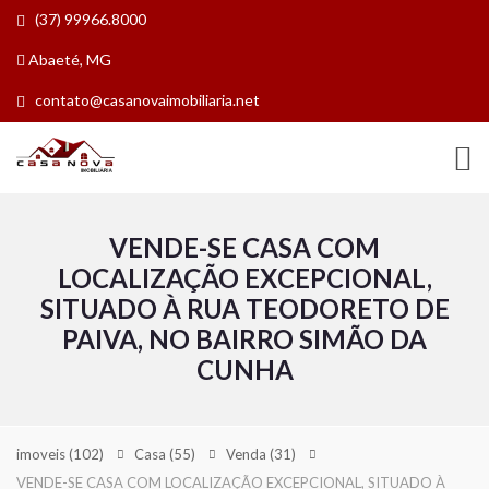
(37) 99966.8000
Abaeté, MG
contato@casanovaimobiliaria.net
VENDE-SE CASA COM
LOCALIZAÇÃO EXCEPCIONAL,
SITUADO À RUA TEODORETO DE
PAIVA, NO BAIRRO SIMÃO DA
CUNHA
imoveis
(102)
Casa
(55)
Venda
(31)
VENDE-SE CASA COM LOCALIZAÇÃO EXCEPCIONAL, SITUADO À