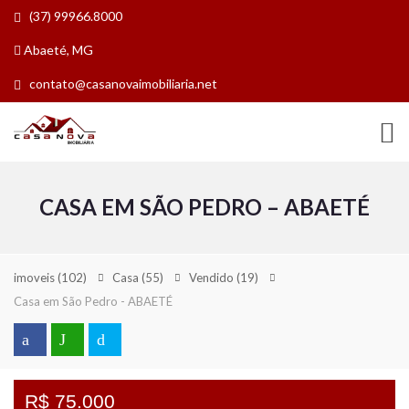
(37) 99966.8000
Abaeté, MG
contato@casanovaimobiliaria.net
CASA EM SÃO PEDRO – ABAETÉ
imoveis
(102)
Casa
(55)
Vendido
(19)
Casa em São Pedro - ABAETÉ
R$ 75.000