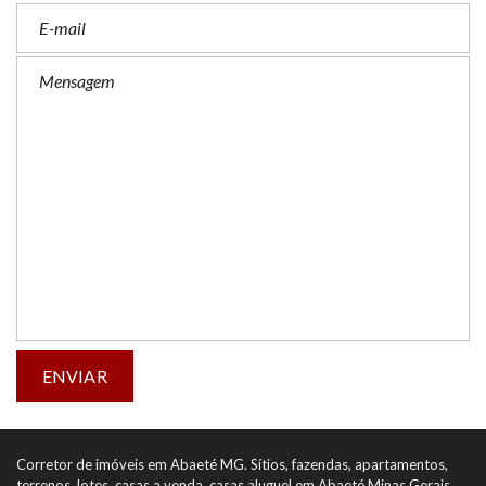
Corretor de imóveis em Abaeté MG. Sítios, fazendas, apartamentos,
terrenos, lotes, casas a venda, casas aluguel em Abaeté Minas Gerais.