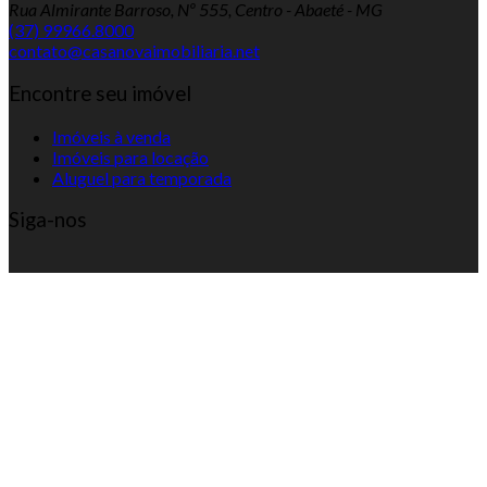
Rua Almirante Barroso, Nº 555, Centro - Abaeté - MG
(37) 99966.8000
contato@casanovaimobiliaria.net
Encontre seu imóvel
Imóveis à venda
Imóveis para locação
Aluguel para temporada
Siga-nos