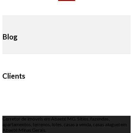
Blog
Clients
Corretor de imóveis em Abaeté MG. Sítios, fazendas,
apartamentos, terrenos, lotes, casas a venda, casas aluguel em
Abaeté Minas Gerais.