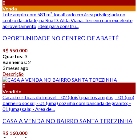
0
Venda
Lote amplo com 581 m², localizado em área privilegiada no
centro da cidade, na Rua D. Alda Viana. Terreno com excelente
aproveitamento, ideal para constru...
OPORTUNIDADE NO CENTRO DE ABAETÉ
R$ 550.000
Quartos:
3
Banheiros:
2
3 meses ago
Descrição
0
Vendido
Características do imóvel: - 02 (dois) quartos amplos; - 01 (um)
banheiro social; - 01 (uma) cozinha com bancada de granito; -
01 (uma) sala; - Área de ...
CASA A VENDA NO BAIRRO SANTA TEREZINHA
R$ 160.000