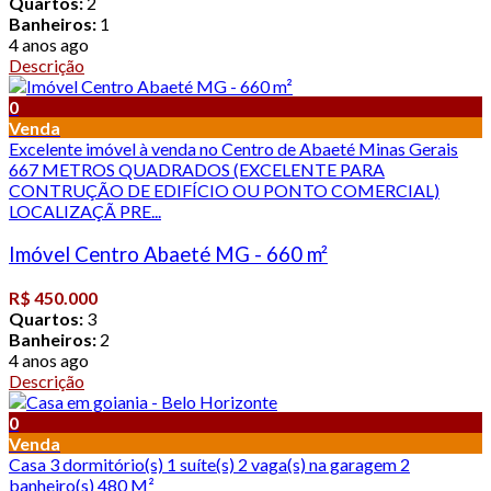
Quartos:
2
Banheiros:
1
4 anos ago
Descrição
0
Venda
Excelente imóvel à venda no Centro de Abaeté Minas Gerais
667 METROS QUADRADOS (EXCELENTE PARA
CONTRUÇÃO DE EDIFÍCIO OU PONTO COMERCIAL)
LOCALIZAÇÃ PRE...
Imóvel Centro Abaeté MG - 660 m²
R$ 450.000
Quartos:
3
Banheiros:
2
4 anos ago
Descrição
0
Venda
Casa 3 dormitório(s) 1 suíte(s) 2 vaga(s) na garagem 2
banheiro(s) 480 M²