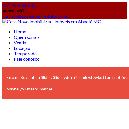
(37) 99966.8000
Abaeté, MG
contato@casanovaimobiliaria.net
Home
Quem somos
Venda
Locação
Temporada
Fale conosco
Erro no Revolution Slider: Slider with alias
mh-city-buttons
not fou
Maybe you mean: 'banner'